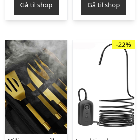
Gå til shop
Gå til shop
var:
er:
kr. 259,00.
kr. 229,00.
-22%