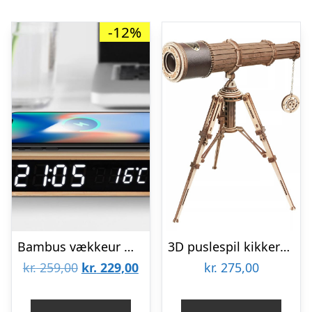
-12%
Bambus vækkeur med trådløs opladning
3D puslespil kikkert i træ – Rokrâ¢ style teleskop (ST004)
Den
Den
kr.
259,00
kr.
229,00
kr.
275,00
oprindelige
aktuelle
pris
pris