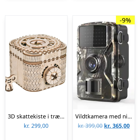
-9%
3D skattekiste i træ med kode og nøgle fra Rokrâ¢ (LK502)
Vildtkamera med night vision
Den
De
kr.
299,00
kr.
399,00
kr.
365,00
oprindelige
aktu