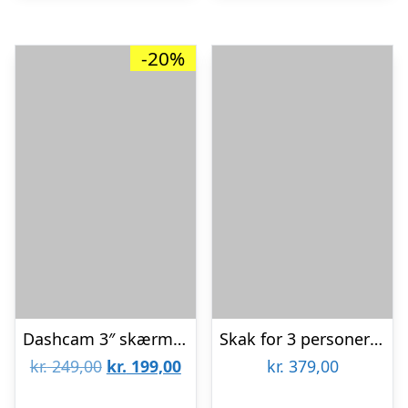
-20%
Dashcam 3″ skærm- 1080P
Skak for 3 personer – Det runde skakspil
Den
Den
kr.
249,00
kr.
199,00
kr.
379,00
oprindelige
aktuelle