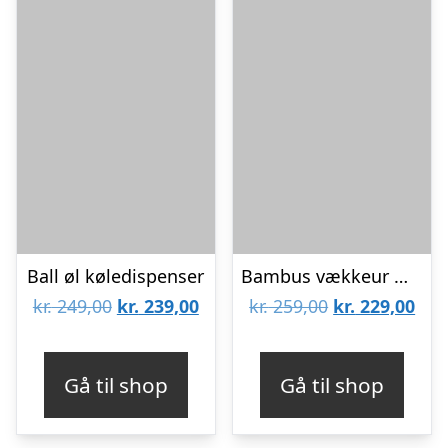
Ball øl køledispenser
Bambus vækkeur med trådløs opladning
Den
Den
Den
De
kr.
249,00
kr.
239,00
kr.
259,00
kr.
229,00
oprindelige
aktuelle
oprindelige
aktu
pris
pris
pris
pris
Gå til shop
Gå til shop
var:
er:
var:
er:
kr. 249,00.
kr. 239,00.
kr. 259,00.
kr. 