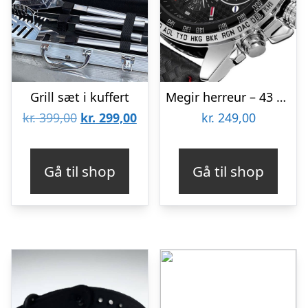
Grill sæt i kuffert
Megir herreur – 43 mm
Den
Den
kr.
399,00
kr.
299,00
kr.
249,00
oprindelige
aktuelle
pris
pris
Gå til shop
Gå til shop
var:
er:
kr. 399,00.
kr. 299,00.