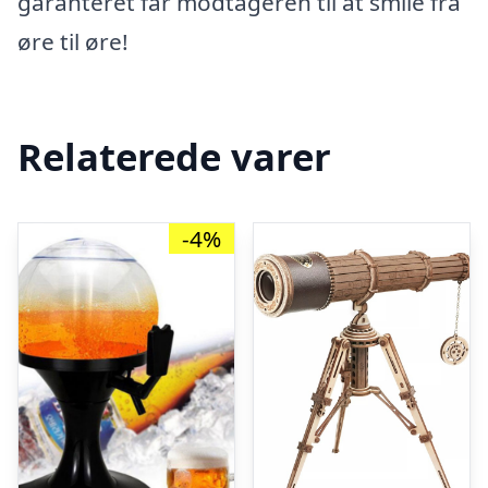
garanteret får modtageren til at smile fra
øre til øre!
Relaterede varer
-4%