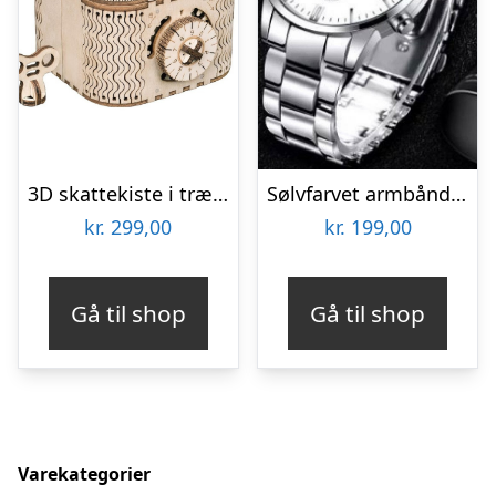
3D skattekiste i træ med kode og nøgle fra Rokrâ¢ (LK502)
Sølvfarvet armbåndsur
kr.
299,00
kr.
199,00
Gå til shop
Gå til shop
Varekategorier