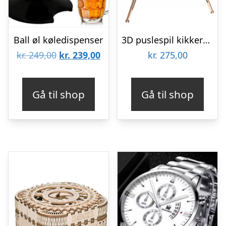
Ball øl køledispenser
3D puslespil kikkert i træ – Rokrâ¢ style teleskop (ST004)
Den
Den
kr.
249,00
kr.
239,00
kr.
275,00
oprindelige
aktuelle
pris
pris
Gå til shop
Gå til shop
var:
er:
kr. 249,00.
kr. 239,00.