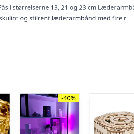
g Fås i størrelserne 13, 21 og 23 cm Læderarm
kulint og stilrent læderarmbånd med fire r
-40%