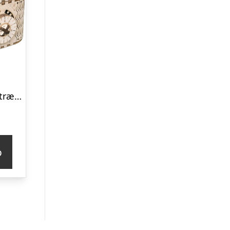
3D skattekiste i træ med kode og nøgle fra Rokrâ¢ (LK502)
p