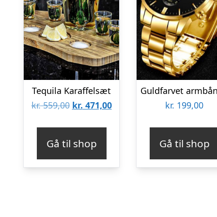
Tequila Karaffelsæt
Den
Den
kr.
559,00
kr.
471,00
kr.
199,00
oprindelige
aktuelle
pris
pris
Gå til shop
Gå til shop
var:
er:
kr. 559,00.
kr. 471,00.